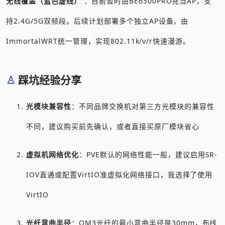
无线覆盖（蓝色虚线）
：目前暂时由BE6500PRO充当AP，支
持2.4G/5G双频段。后续计划部署多个独立AP设备，由
ImmortalWRT统一管理，实现802.11k/v/r快速漫游。
踩坑经验分享
光模块兼容性
：不同品牌交换机对第三方光模块的兼容性
不同，建议购买前先确认，或者直接买原厂模块省心
虚拟机网络优化
：PVE默认的网络性能一般，建议启用SR-
IOV直通或配置VirtIO准虚拟化网络接口，我选择了使用
VirtIO
光纤弯曲半径
：OM3光纤的最小弯曲半径是30mm，布线