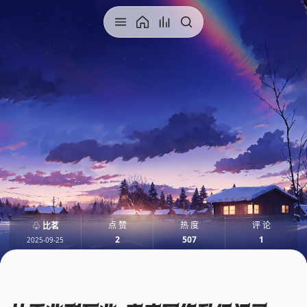
点 赞
热 度
评 论
♧
比茗
2
507
1
2025-09-25