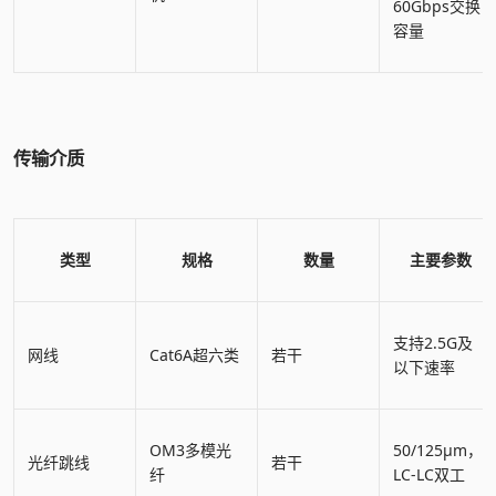
60Gbps交换
容量
传输介质
类型
规格
数量
主要参数
支持2.5G及
网线
Cat6A超六类
若干
以下速率
OM3多模光
50/125μm，
光纤跳线
若干
纤
LC-LC双工